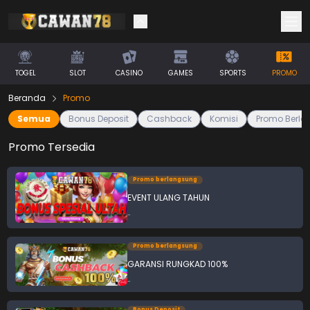
TOGEL
SLOT
CASINO
GAMES
SPORTS
PROMO
Beranda
Promo
Semua
Bonus Deposit
Cashback
Komisi
Promo Berl
Promo Tersedia
Promo berlangsung
EVENT ULANG TAHUN
-
Promo berlangsung
GARANSI RUNGKAD 100%
-
Bonus Deposit