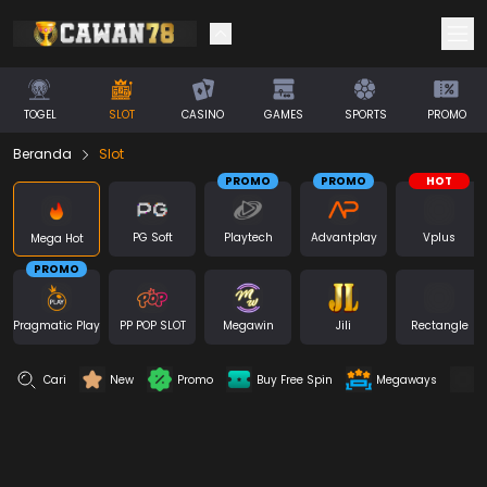
TOGEL
SLOT
CASINO
GAMES
SPORTS
PROMO
Beranda
Slot
PROMO
PROMO
HOT
PG Soft
Playtech
Advantplay
Vplus
Mega Hot
PROMO
Pragmatic Play
PP POP SLOT
Megawin
Jili
Rectangle
Cari
New
Promo
Buy Free Spin
Megaways
C