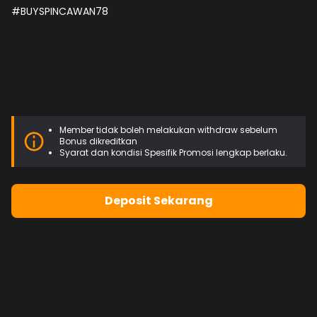
#BUYSPINCAWAN78
Member tidak boleh melakukan withdraw sebelum
Bonus dikreditkan
Syarat dan kondisi Spesifik Promosi lengkap berlaku.
Deposit Sekarang