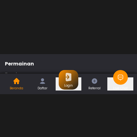
Permainan
Togel
Slot
Casino
Games
Login
Beranda
Daftar
Referral
Live Chat
Sports
Promo
Bantuan & Panduan
Tentang Kami
Syarat dan Ketentuan
Kebijakan Privasi
Pusat Bantuan