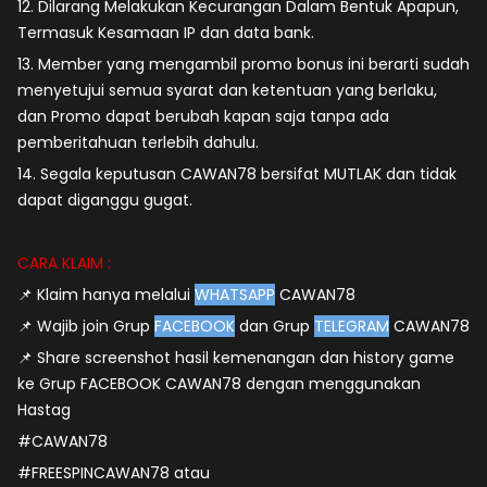
12. Dilarang Melakukan Kecurangan Dalam Bentuk Apapun,
Termasuk Kesamaan IP dan data bank.
13. Member yang mengambil promo bonus ini berarti sudah
menyetujui semua syarat dan ketentuan yang berlaku,
dan Promo dapat berubah kapan saja tanpa ada
pemberitahuan terlebih dahulu.
14. Segala keputusan CAWAN78 bersifat MUTLAK dan tidak
dapat diganggu gugat.
CARA KLAIM :
📌
Klaim hanya melalui
WHATSAPP
CAWAN78
📌
Wajib join Grup
FACEBOOK
dan Grup
TELEGRAM
CAWAN78
📌
Share screenshot hasil kemenangan dan history game
ke Grup FACEBOOK CAWAN78 dengan menggunakan
Hastag
#CAWAN78
#FREESPINCAWAN78 atau