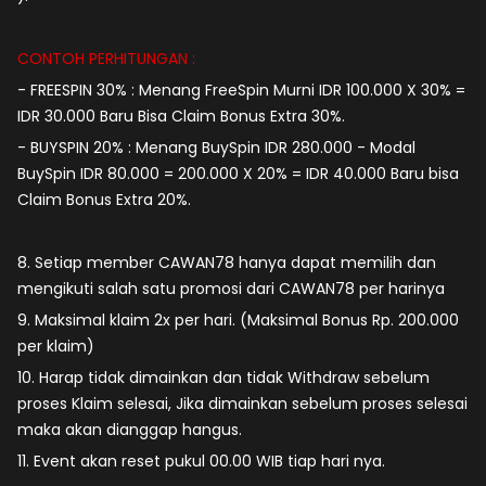
CONTOH PERHITUNGAN :
- FREESPIN 30% : Menang FreeSpin Murni IDR 100.000 X 30% =
IDR 30.000 Baru Bisa Claim Bonus Extra 30%.
- BUYSPIN 20% : Menang BuySpin IDR 280.000 - Modal
BuySpin IDR 80.000 = 200.000 X 20% = IDR 40.000 Baru bisa
Claim Bonus Extra 20%.
8. Setiap member CAWAN78 hanya dapat memilih dan
mengikuti salah satu promosi dari CAWAN78 per harinya
9. Maksimal klaim 2x per hari. (Maksimal Bonus Rp. 200.000
per klaim)
10. Harap tidak dimainkan dan tidak Withdraw sebelum
proses Klaim selesai, Jika dimainkan sebelum proses selesai
maka akan dianggap hangus.
11. Event akan reset pukul 00.00 WIB tiap hari nya.