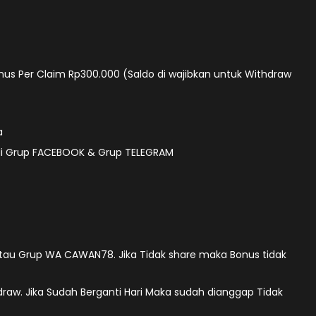
nus Per Claim Rp300.000 (Saldo di wajibkan untuk Withdraw
a
di Grup
FACEBOOK
& Grup
TELEGRAM
atau Grup
WA CAWAN78
. Jika Tidak share maka Bonus tidak
draw. Jika Sudah Berganti Hari Maka sudah dianggap Tidak