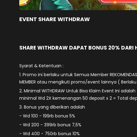
EVENT SHARE WITHDRAW
SHARE WITHDRAW DAPAT BONUS 20% DARI 
Syarat & Ketentuan :
1. Promo ini berlaku untuk Semua Member REKOMENDA
MEMBER atau mengikuti promo/event lainnya ( Berlaku
2. Minimal WITHDRAW Untuk Bisa Klaim Event Ini adalah 
minimal Wd 2X kemenangan 50 deposit x 2 = Total depos
3. Bonus yang diberikan adalah
- Wd 100 - 199rb bonus 5%
- Wd 200 - 399rb bonus 7,5%
- Wd 400 - 750rb bonus 10%