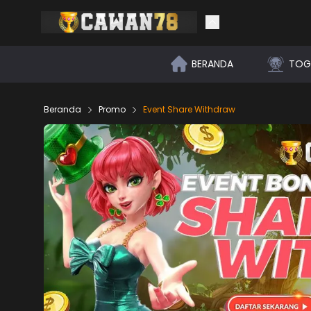
BERANDA
TOG
Beranda
Promo
Event Share Withdraw