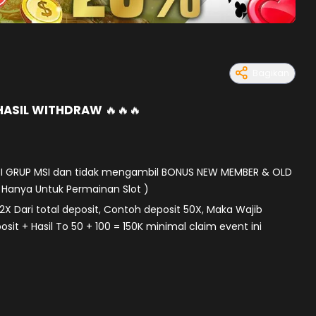
Bagikan
HASIL WITHDRAW
🔥🔥🔥
SI GRUP MSI dan tidak mengambil BONUS NEW MEMBER & OLD
 Hanya Untuk Permainan Slot )
2X Dari total deposit, Contoh deposit 50X, Maka Wajib
it + Hasil To 50 + 100 = 150K minimal claim event ini