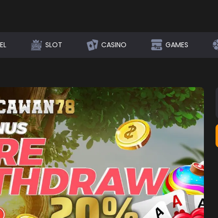
EL
SLOT
CASINO
GAMES