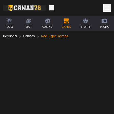
TOGEL
SLOT
CASINO
GAMES
SPORTS
PROMO
Beranda
Games
Red Tiger Games