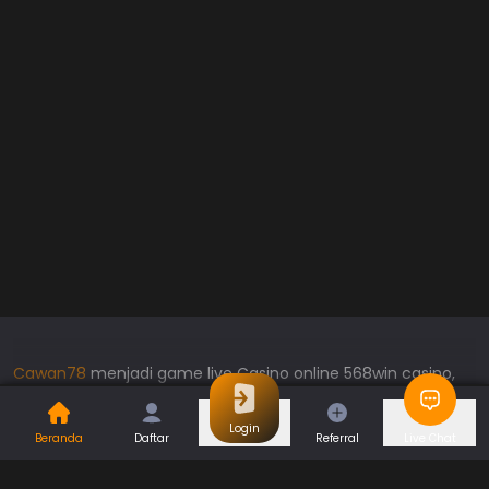
Cawan78
menjadi game live Casino online 568win casino,
nikmati bonus judi casino online
Login
Beranda
Daftar
Referral
Live Chat
Selengkapnya