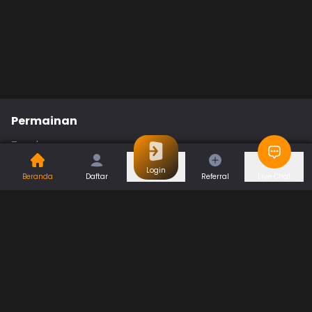
Permainan
Togel
Slot
Casino
Games
Login
Beranda
Daftar
Referral
Live Chat
Sports
Promo
Bantuan & Panduan
Tentang Kami
Syarat dan Ketentuan
Kebijakan Privasi
Pusat Bantuan
Hubungi Kami
F.A.Q