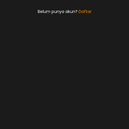
Belum punya akun?
Daftar